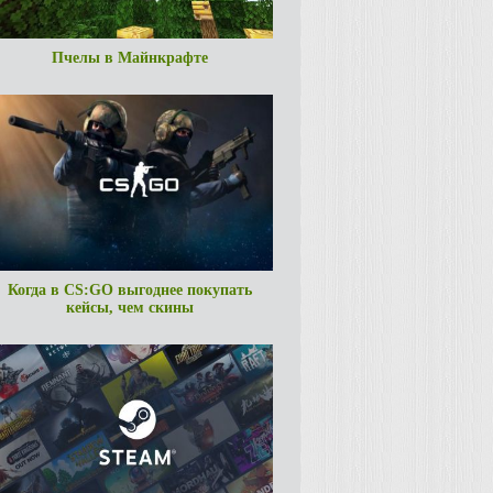
Пчелы в Майнкрафте
Когда в CS:GO выгоднее покупать
кейсы, чем скины