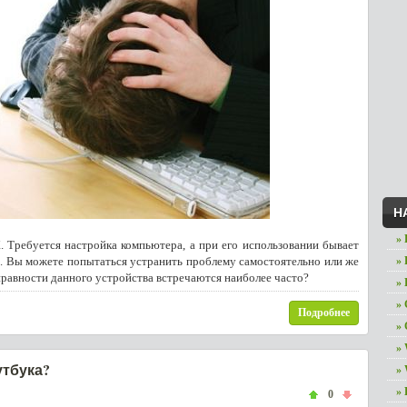
Н
» 
 Требуется настройка компьютера, а при его использовании бывает
й. Вы можете попытаться устранить проблему самостоятельно или же
»
правности данного устройства встречаются наиболее часто?
»
»
Подробнее
»
»
утбука?
»
» 
0